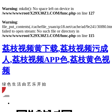
Warning
: mkdir(): No space left on device in
/www/wwwroot/X29X30Z1.COM/func.php
on line
127
Warning
:
file_put_contents(./cachefile_yuan/qz18.net/cache/ad/9e241/30f80.htm
failed to open stream: No such file or directory in
/www/wwwroot/X29X30Z1.COM/func.php
on line
115
荔枝视频黄下载,荔枝视频污成
人,荔枝视频APP色,荔枝黄色视
频
绿 色 生 活 由 艺 乐 开 始